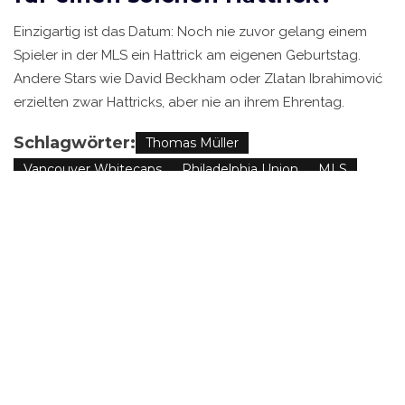
Einzigartig ist das Datum: Noch nie zuvor gelang einem
Spieler in der MLS ein Hattrick am eigenen Geburtstag.
Andere Stars wie David Beckham oder Zlatan Ibrahimović
erzielten zwar Hattricks, aber nie an ihrem Ehrentag.
Schlagwörter:
Thomas Müller
Vancouver Whitecaps
Philadelphia Union
MLS
BC Place
ÄHNLICHE BEITRÄGE