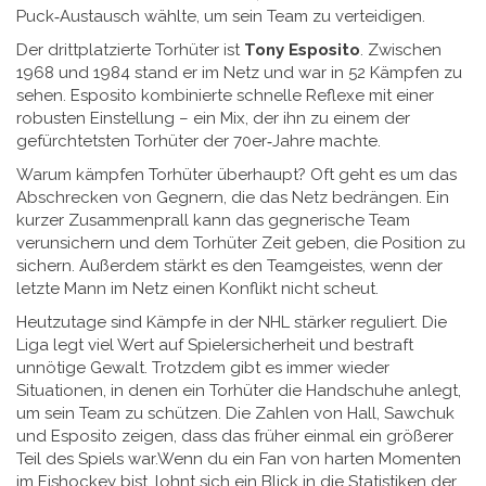
Puck‑Austausch wählte, um sein Team zu verteidigen.
Der drittplatzierte Torhüter ist
Tony Esposito
. Zwischen
1968 und 1984 stand er im Netz und war in 52 Kämpfen zu
sehen. Esposito kombinierte schnelle Reflexe mit einer
robusten Einstellung – ein Mix, der ihn zu einem der
gefürchtetsten Torhüter der 70er‑Jahre machte.
Warum kämpfen Torhüter überhaupt? Oft geht es um das
Abschrecken von Gegnern, die das Netz bedrängen. Ein
kurzer Zusammenprall kann das gegnerische Team
verunsichern und dem Torhüter Zeit geben, die Position zu
sichern. Außerdem stärkt es den Teamgeistes, wenn der
letzte Mann im Netz einen Konflikt nicht scheut.
Heutzutage sind Kämpfe in der NHL stärker reguliert. Die
Liga legt viel Wert auf Spielersicherheit und bestraft
unnötige Gewalt. Trotzdem gibt es immer wieder
Situationen, in denen ein Torhüter die Handschuhe anlegt,
um sein Team zu schützen. Die Zahlen von Hall, Sawchuk
und Esposito zeigen, dass das früher einmal ein größerer
Teil des Spiels war.Wenn du ein Fan von harten Momenten
im Eishockey bist, lohnt sich ein Blick in die Statistiken der