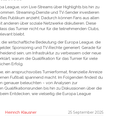
pa League
,
von Live-Streams über Highlights bis hin zu
enommen. Streaming‑Dienste und TV‑Sender investieren
großes Publikum anzieht. Dadurch können Fans aus allen
it anderen über soziale Netzwerke diskutieren. Diese
ass das Turnier nicht nur für die teilnehmenden Clubs,
levant bleibt.
st die wirtschaftliche Bedeutung der
Europa League
,
die
gelder, Sponsoring und TV‑Rechte generiert
. Gerade für
heidend sein, um Infrastruktur zu verbessern oder neue
rklärt, warum die Qualifikation für das Turnier für viele
lichen Erfolg.
ue
,
ein anspruchsvolles Turnierformat, finanzielle Anreize
rnen Fußball spannend macht. Im Folgenden findest du
ten genauer beleuchten – von Analysen zur
 Qualifikationsrunden bis hin zu Diskussionen über die
beim Entdecken, wie vielseitig die Europa League
Heinrich Klausner
25 September 2025