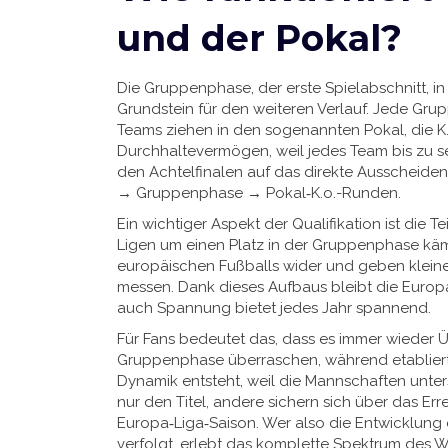
und der Pokal?
Die
Gruppenphase
,
der erste Spielabschnitt, 
Grundstein für den weiteren Verlauf. Jede Grup
Teams ziehen in den sogenannten
Pokal
,
die K
Durchhaltevermögen, weil jedes Team bis zu se
den Achtelfinalen auf das direkte Ausscheiden z
→ Gruppenphase → Pokal‑K.o.-Runden.
Ein wichtiger Aspekt der Qualifikation ist die
Ligen um einen Platz in der Gruppenphase kämp
europäischen Fußballs wider und geben kleiner
messen. Dank dieses Aufbaus bleibt die
Europ
auch Spannung bietet
jedes Jahr spannend.
Für Fans bedeutet das, dass es immer wieder
Gruppenphase überraschen, während etablierte 
Dynamik entsteht, weil die Mannschaften unte
nur den Titel, andere sichern sich über das Er
Europa‑Liga‑Saison. Wer also die Entwicklung 
verfolgt, erlebt das komplette Spektrum des 