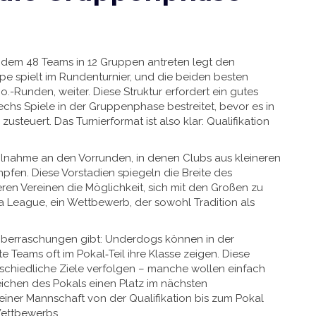
in dem 48 Teams in 12 Gruppen antreten
legt den
pe spielt im Rundenturnier, und die beiden besten
.o.-Runden, weiter
. Diese Struktur erfordert ein gutes
chs Spiele in der Gruppenphase bestreitet, bevor es in
usteuert. Das Turnierformat ist also klar: Qualifikation
 Teilnahme an den Vorrunden, in denen Clubs aus kleineren
fen. Diese Vorstadien spiegeln die Breite des
en Vereinen die Möglichkeit, sich mit den Großen zu
a League
,
ein Wettbewerb, der sowohl Tradition als
 Überraschungen gibt: Underdogs können in der
Teams oft im Pokal‑Teil ihre Klasse zeigen. Diese
rschiedliche Ziele verfolgen – manche wollen einfach
reichen des Pokals einen Platz im nächsten
einer Mannschaft von der Qualifikation bis zum Pokal
Wettbewerbs.