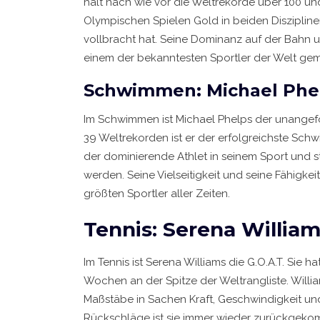
hält nach wie vor die Weltrekorde über 100 u
Olympischen Spielen Gold in beiden Disziplinen
vollbracht hat. Seine Dominanz auf der Bahn u
einem der bekanntesten Sportler der Welt ge
Schwimmen: Michael Phel
Im Schwimmen ist Michael Phelps der unangef
39 Weltrekorden ist er der erfolgreichste Sch
der dominierende Athlet in seinem Sport und s
werden. Seine Vielseitigkeit und seine Fähigke
größten Sportler aller Zeiten.
Tennis: Serena William
Im Tennis ist Serena Williams die G.O.A.T. Sie
Wochen an der Spitze der Weltrangliste. Willi
Maßstäbe in Sachen Kraft, Geschwindigkeit und
Rückschläge ist sie immer wieder zurückgekom