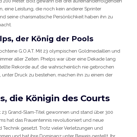
nd 200 Meter. Bolt gewann bei drei aufeinanderfolgenden
, eine Leistung, die noch kein anderer Sprinter
nd seine charismatische Persönlichkeit haben ihn zu
macht.
ps, der König der Pools
ochtene G.O.A.T. Mit 23 olympischen Goldmedaillen und
wimmer aller Zeiten. Phelps war über eine Dekade lang
tellte Rekorde auf, die wahrscheinlich nie gebrochen
it, unter Druck zu bestehen, machen ihn zu einem der
s, die Königin des Courts
 hat 23 Grand-Slam-Titel gewonnen und stand über 300
ams hat das Frauentennis revolutioniert und neue
 Technik gesetzt. Trotz vieler Verletzungen und
men und hat ihre Dominanz unter Beweis gestellt. Ihr