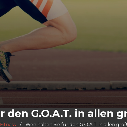
r den G.O.A.T. in allen 
Fitness
Wen halten Sie für den G.O.A.T. in allen gr