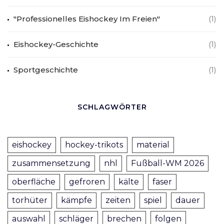
"Professionelles Eishockey Im Freien"
(1)
Eishockey-Geschichte
(1)
Sportgeschichte
(1)
SCHLAGWÖRTER
eishockey
hockey-trikots
material
zusammensetzung
nhl
Fußball-WM 2026
oberfläche
gefroren
kälte
faser
torhüter
kämpfe
zeiten
spiel
dauer
auswahl
schläger
brechen
folgen