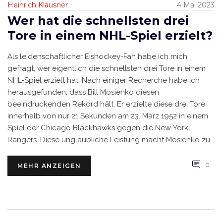
Heinrich Klausner
4 Mai 2023
Wer hat die schnellsten drei
Tore in einem NHL-Spiel erzielt?
Als leidenschaftlicher Eishockey-Fan habe ich mich
gefragt, wer eigentlich die schnellsten drei Tore in einem
NHL-Spiel erzielt hat. Nach einiger Recherche habe ich
herausgefunden, dass Bill Mosienko diesen
beeindruckenden Rekord hält. Er erzielte diese drei Tore
innerhalb von nur 21 Sekunden am 23. März 1952 in einem
Spiel der Chicago Blackhawks gegen die New York
Rangers. Diese unglaubliche Leistung macht Mosienko zu
einer wahren NHL-Legende und ist bis heute
unübertroffen. Es ist faszinierend, solche spannenden
0
MEHR ANZEIGEN
Fakten aus der Eishockey-Geschichte zu entdecken!